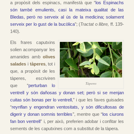
a propòsit dels espinacs, manifestà que “
los Espinachs
són també emulients, casi la mateixa qualitat de las
Bledas, però no serveix al ús de la medicina; solament
serveix per lo gust de la bucòlica
”; (
Tractat o llibre,
ff. 139-
140).
Els frares caputxins
solien acompanyar les
amanides amb
olives
salades
i
tàperes
, tot i
que, a propòsit de les
tàperes, escriviren
Tàperes
que “
perturban lo
ventrell y són dañosas y donan set; però si se menjan
cuitas són bonas per lo ventrell
,” i que les faves guisades
“
reynflan y engendran ventositats, y són dificultosas de
digerir y donan somnis terribles
”, mentre que “
los ciurons
fan bon ventrell
” i, per això, preferien adobar i confitar les
sements de les caputxines com a substitut de la tàpera.