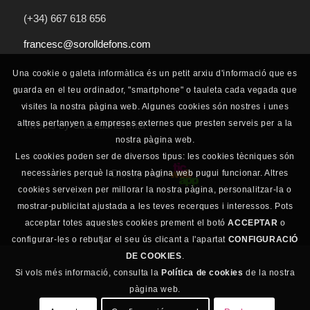
(+34) 667 618 656
francesc@sorolldefons.com
Una cookie o galeta informàtica és un petit arxiu d'informació que es
guarda en el teu ordinador, "smartphone" o tauleta cada vegada que
visites la nostra pàgina web. Algunes cookies són nostres i unes
altres pertanyen a empreses externes que presten serveis per a la
Tweets by CalendariErmita
nostra pàgina web.
Les cookies poden ser de diversos tipus: les cookies tècniques són
Diseny web
necessàries perquè la nostra pàgina web pugui funcionar. Altres
cookies serveixen per millorar la nostra pàgina, personalitzar-la o
mostrar-publicitat ajustada a les teves recerques i interessos. Pots
acceptar totes aquestes cookies prement el botó
ACCEPTAR
o
configurar-les o rebutjar el seu ús clicant a l'apartat
CONFIGURACIÓ
DE COOKIES
.
Si vols més informació, consulta la
Política de cookies
de la nostra
pàgina web.