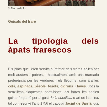
© Norbertfoto
Guisats del frare
La tipologia dels
àpats frarescos
.
Els plats que eren servits al refetor dels frares solien ser
molt austers i pobres, i habitualment amb una marcada
preferència per les verdures i els llegums, com ara les
cols
,
espinacs
,
pèsols
,
fesols
,
cigrons
i
faves
. Tot i la
senzillesa d’aquestes hortalisses, els frares les sabien
guisar força bé per al gust
de la bucòlica,
o art de la cuina,
tal com escriví l’any 1756 el caputxí
Jacint de Sarrià
qui,