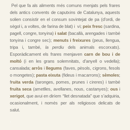
Pel que fa als aliments més comuns menjats pels frares
dels antics convents de caputxins de Catalunya, aquests
solien consistir en el consum sovintejat de pa (d’ordi, de
sègol i, a voltes, de farina de blat) i vi;
peix fresc
(sardina,
pagell, congre, tonyina)
i salat
(bacallà, arengades i també
tonyina i congre sec);
menuts i freixures
(peus, llengua,
tripa i, també,
la perdiu
dels animals escorxats).
Esporàdicament els frares menjaven
carn de bou i de
moltó
(i en les grans solemnitats, d’anyell o vedella);
cansalada;
arròs
i
llegums
(faves, pèsols, cigrons, fesols
o mongetes);
pasta eixuta
(fideus i macarrons);
sèmoles
;
f
ruita verda
(taronges, pomes, prunes i cireres) i també
fruita seca
(ametlles, avellanes, nous, castanyes);
ous
i
xerigot
, que avui en diríem “llet desnatada” que s’adquiria,
ocasionalment, i només per als religiosos delicats de
salut.
.