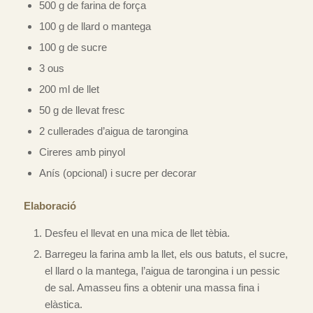
500 g de farina de força
100 g de llard o mantega
100 g de sucre
3 ous
200 ml de llet
50 g de llevat fresc
2 cullerades d’aigua de tarongina
Cireres amb pinyol
Anís (opcional) i sucre per decorar
Elaboració
Desfeu el llevat en una mica de llet tèbia.
Barregeu la farina amb la llet, els ous batuts, el sucre,
el llard o la mantega, l’aigua de tarongina i un pessic
de sal. Amasseu fins a obtenir una massa fina i
elàstica.