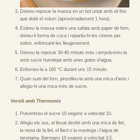
Deixeu reposar la massa en un bol untat amb oli fins
que dobli el volum (aproximadament 1 hora).
Estireu la massa sobre una safata amb paper de forn,
doneu-li forma de coca i repartiu-hi les cireres per
sobre, enfonsant-les lleugerament.
Deixeu-la reposar 30-40 minuts més i empolvoreu-la
amb sucre humitejat amb unes gotes d’aigua.
Enforneu-la a 180 °C durant uns 15 minuts.
Quan surti del forn, pinzelleu-la amb una mica d’anís i
afegiu-hi una mica més de sucre.
Versió amb Thermomix
Pulveritzeu el sucre 10 segons a velocitat 10.
Afegiu els ous, el llevat desfet amb una mica de llet,
la resta de la llet, el llard o la mantega i l’aigua de
tarongina. Barregeu 10 segons a velocitat 3,5.