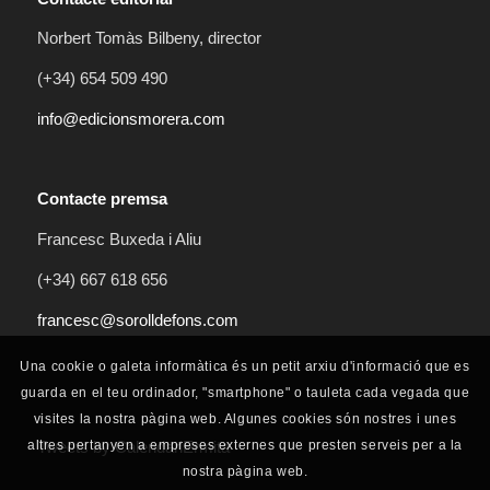
Norbert Tomàs Bilbeny, director
(+34) 654 509 490
info@edicionsmorera.com
Contacte premsa
Francesc Buxeda i Aliu
(+34) 667 618 656
francesc@sorolldefons.com
Una cookie o galeta informàtica és un petit arxiu d'informació que es
guarda en el teu ordinador, "smartphone" o tauleta cada vegada que
visites la nostra pàgina web. Algunes cookies són nostres i unes
altres pertanyen a empreses externes que presten serveis per a la
Tweets by CalendariErmita
nostra pàgina web.