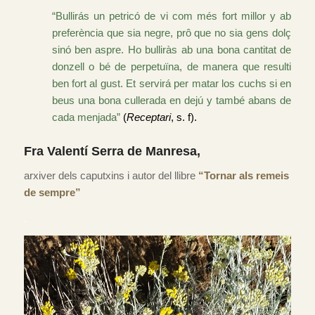
“Bullirás un petricó de vi com més fort millor y ab
preferència que sia negre, prô que no sia gens dolç
sinó ben aspre. Ho bulliràs ab una bona cantitat de
donzell o bé de perpetuïna, de manera que resulti
ben fort al gust. Et servirá per matar los cuchs si en
beus una bona cullerada en dejú y també abans de
cada menjada”
(
Receptari
, s. f).
Fra Valentí Serra de Manresa
,
arxiver dels caputxins i autor del llibre
“Tornar als remeis
de sempre”
.