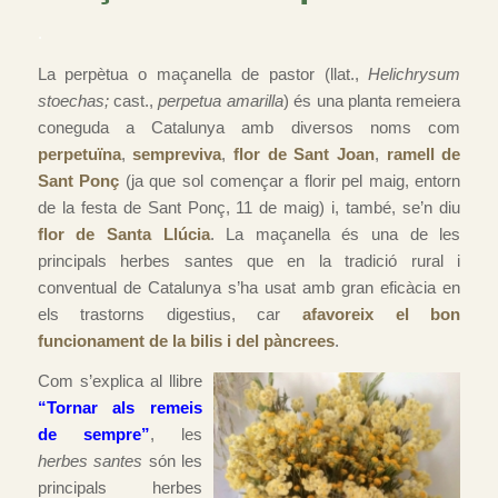
.
La perpètua o maçanella de pastor (llat.,
Helichrysum
stoechas;
cast.,
perpetua amarilla
) és una planta remeiera
coneguda a Catalunya amb diversos noms com
perpetuïna
,
sempreviva
,
flor de Sant Joan
,
ramell de
Sant Ponç
(ja que sol començar a florir pel maig, entorn
de la festa de Sant Ponç, 11 de maig) i, també, se’n diu
flor de Santa Llúcia
. La maçanella és una de les
principals herbes santes que en la tradició rural i
conventual de Catalunya s’ha usat amb gran eficàcia en
els trastorns digestius, car
afavoreix el bon
funcionament de la bilis i del pàncrees
.
Com s’explica al llibre
“Tornar als remeis
de sempre”
, les
herbes santes
són les
principals herbes