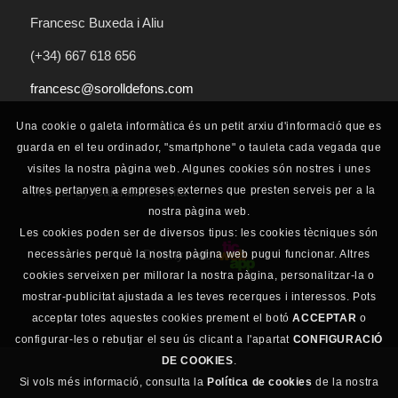
Francesc Buxeda i Aliu
(+34) 667 618 656
francesc@sorolldefons.com
Una cookie o galeta informàtica és un petit arxiu d'informació que es
guarda en el teu ordinador, "smartphone" o tauleta cada vegada que
visites la nostra pàgina web. Algunes cookies són nostres i unes
altres pertanyen a empreses externes que presten serveis per a la
Tweets by CalendariErmita
nostra pàgina web.
Les cookies poden ser de diversos tipus: les cookies tècniques són
Diseny web
necessàries perquè la nostra pàgina web pugui funcionar. Altres
cookies serveixen per millorar la nostra pàgina, personalitzar-la o
mostrar-publicitat ajustada a les teves recerques i interessos. Pots
acceptar totes aquestes cookies prement el botó
ACCEPTAR
o
configurar-les o rebutjar el seu ús clicant a l'apartat
CONFIGURACIÓ
DE COOKIES
.
Si vols més informació, consulta la
Política de cookies
de la nostra