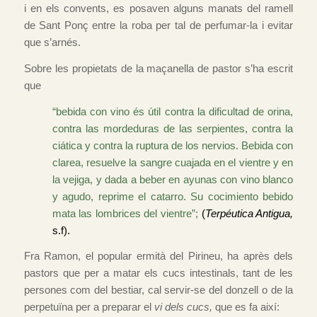
i en els convents, es posaven alguns manats del ramell
de Sant Ponç entre la roba per tal de perfumar-la i evitar
que s’arnés.
Sobre les propietats de la maçanella de pastor s’ha escrit
que
“bebida con vino és útil contra la dificultad de orina,
contra las mordeduras de las serpientes, contra la
ciática y contra la ruptura de los nervios. Bebida con
clarea, resuelve la sangre cuajada en el vientre y en
la vejiga, y dada a beber en ayunas con vino blanco
y agudo, reprime el catarro. Su cocimiento bebido
mata las lombrices del vientre”;
(
Terpéutica Antigua,
s.f).
Fra Ramon, el popular ermità del Pirineu, ha après dels
pastors que per a matar els cucs intestinals, tant de les
persones com del bestiar, cal servir-se del donzell o de la
perpetuïna per a preparar el
vi dels cucs,
que es fa així: