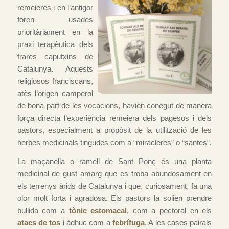
remeieres i en l’antigor
foren usades
prioritàriament en la
praxi terapèutica dels
frares caputxins de
Catalunya. Aquests
religiosos franciscans,
atès l’origen camperol
de bona part de les vocacions, havien conegut de manera
força directa l’experiència remeiera dels pagesos i dels
pastors, especialment a propòsit de la utilització de les
herbes medicinals tingudes com a “miracleres” o “santes”.
La maçanella o ramell de Sant Ponç és una planta
medicinal de gust amarg que es troba abundosament en
els terrenys àrids de Catalunya i que, curiosament, fa una
olor molt forta i agradosa. Els pastors la solien prendre
bullida com a
tònic estomacal
, com a pectoral en els
atacs de tos
i àdhuc com a
febrífuga
. A les cases pairals