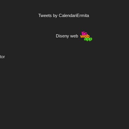
Tweets by CalendariErmita
Diseny web
tor