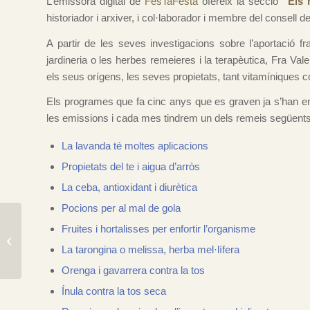
L’emissora digital de
FesTaFesta
ofereix la secció
“
Els 
historiador i arxiver, i col·laborador i membre del consell d
A partir de les seves investigacions sobre l’aportació fra
jardineria o les herbes remeieres i la terapèutica, Fra Val
els seus orígens, les seves propietats, tant vitamíniques
Els programes que fa cinc anys que es graven ja s’han em
les emissions i cada mes tindrem un dels remeis següents
La lavanda té moltes aplicacions
Propietats del te i aigua d’arròs
La ceba, antioxidant i diurètica
Pocions per al mal de gola
Del 7 al 9 octubre-
Fruites i hortalisses per enfortir l’organisme
Origens, retorn al
La tarongina o melissa, herba mel·lífera
passat mariner i pagès
de La Ràpit...
Orenga i gavarrera contra la tos
Ínula contra la tos seca