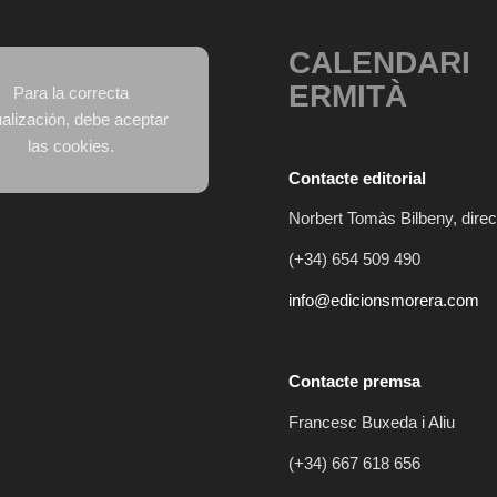
CALENDARI
ERMITÀ
Para la correcta
ualización, debe aceptar
las cookies.
Contacte editorial
Norbert Tomàs Bilbeny, direc
(+34) 654 509 490
info@edicionsmorera.com
Contacte premsa
Francesc Buxeda i Aliu
(+34) 667 618 656