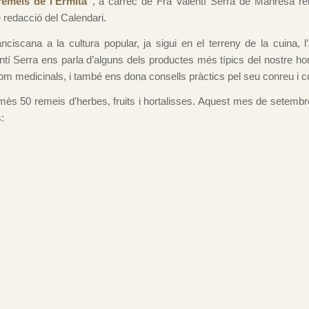
remeis de l’Ermità
”
, a càrrec de Fra Valentí Serra de Manresa rel
e redacció del Calendari.
nciscana a la cultura popular, ja sigui en el terreny de la cuina, l’a
entí Serra ens parla d’alguns dels productes més típics del nostre hor
 com medicinals, i també ens dona consells pràctics pel seu conreu i 
ès 50 remeis d’herbes, fruits i hortalisses. Aquest mes de setemb
: