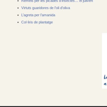
Remeis per les picades d’insectes… el julivert
Virtuts guaridores de l’oli d’oliva
L’agreta per l’amanida
Col·liris de plantatge