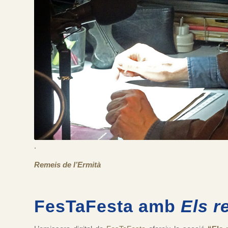
.
Remeis de l’Ermità
FesTaFesta amb
Els r