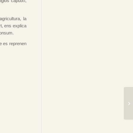
igiós caputxí,
gricultura, la
t, ens explica
consum.
re es reprenen