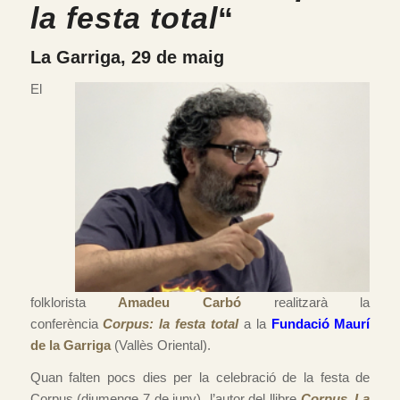
la festa total
“
La Garriga, 29 de maig
El
folklorista
Amadeu Carbó
realitzarà la
conferència
Corpus: la festa total
a la
Fundació Maurí
de la Garriga
(Vallès Oriental).
Quan falten pocs dies per la celebració de la festa de
Corpus (diumenge 7 de juny) l’autor del llibre
Corpus. La