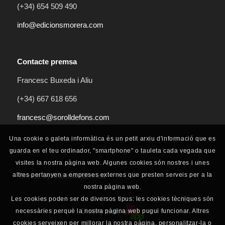
(+34) 654 509 490
info@edicionsmorera.com
Contacte premsa
Francesc Buxeda i Aliu
(+34) 667 618 656
francesc@sorolldefons.com
Una cookie o galeta informàtica és un petit arxiu d'informació que es
guarda en el teu ordinador, "smartphone" o tauleta cada vegada que
visites la nostra pàgina web. Algunes cookies són nostres i unes
altres pertanyen a empreses externes que presten serveis per a la
Tweets by CalendariErmita
nostra pàgina web.
Les cookies poden ser de diversos tipus: les cookies tècniques són
Diseny web
necessàries perquè la nostra pàgina web pugui funcionar. Altres
cookies serveixen per millorar la nostra pàgina, personalitzar-la o