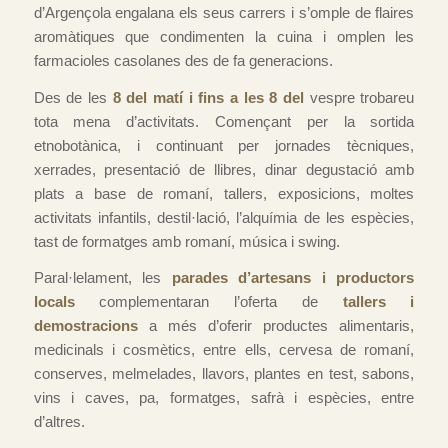
d’Argençola engalana els seus carrers i s’omple de flaires
aromàtiques que condimenten la cuina i omplen les
farmacioles casolanes des de fa generacions.
Des de les
8 del matí i fins a les 8 del
vespre trobareu
tota mena d’activitats. Començant per la sortida
etnobotànica, i continuant per jornades tècniques,
xerrades, presentació de llibres, dinar degustació amb
plats a base de romaní, tallers, exposicions, moltes
activitats infantils, destil·lació, l’alquímia de les espècies,
tast de formatges amb romaní, música i swing.
Paral·lelament, les
parades d’artesans i productors
locals
complementaran l’oferta de
tallers i
demostracions
a més d’oferir productes alimentaris,
medicinals i cosmètics, entre ells, cervesa de romaní,
conserves, melmelades, llavors, plantes en test, sabons,
vins i caves, pa, formatges, safrà i espècies, entre
d’altres.