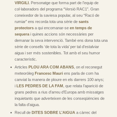
VIRGILI
. Personatge que forma part de l’equip de
col·laboradors del programa “Versió RAC1”. Gran
coneixedor de la saviesa popular, al seu “Racó de
rumiar” ens recorda tota una sèrie de
sants
protectors
a qui encomanar-se
en temps de
sequera
i quines accions són necessàries per
demanar la seva intervenció. També ens dona tota una
sèrie de consells ‘de tota la vida’ per tal d’estalviar
aigua i ser més sostenibles. Tot amb el seu humor
característic.
Articles
PLOU ARA COM ABANS
, on el reconegut
meteoròleg
Francesc Mauri
ens parla de com ha
canviat la manera de ploure en els darrers 100 anys;
i
LES PEDRES DE LA FAM
, que relata l’aparició de
grans pedres a rius d’arreu d’Europa amb missatges
inquietants que adverteixen de les conseqüències de
la falta d’aigua.
Recull de
DITES SOBRE L’AIGUA
a càrrec del