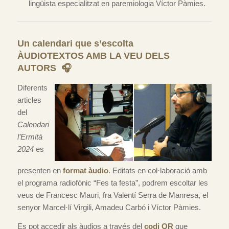
lingüista especialitzat en paremiologia Víctor Pàmies.
Un calendari que s’escolta
ÀUDIOTEXTOS AMB LA VEU DELS
AUTORS 🎧
Diferents
articles
del
Calendari
l’Ermità
2024
es
presenten en
format àudio
. Editats en col·laboració amb
el programa radiofònic “Fes ta festa”, podrem escoltar les
veus de Francesc Mauri, fra Valentí Serra de Manresa, el
senyor Marcel·lí Virgili, Amadeu Carbó i Víctor Pàmies.
Es pot accedir als àudios a través del
codi QR
que