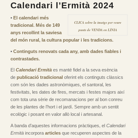
Calendari l’Ermità 2024
▪️
El calendari més
CLICA sobre la imatge per veure
tradicional. Més de 149
punts de VENDA en LÍNIA
anys recollint la saviesa
del món rural, la cultura popular i les tradicions.
▪️
Continguts renovats cada any, amb dades fiables i
contrastades.
El
Calendari Ermità
es manté fidel a la seva esència
de
publicació tradicional
oferint els continguts clàssics
com són les dades astronòmiques, el santoral, les
festivitats, les dates de fires, mercats i festes majors així
com tota una sèrie de recomanacions per al bon conreu
de les plantes de l’hort i el jardí. Sempre amb un sentit
ecològic i posant en valor allò local i artesanal.
A banda d’aquestes informacions pràctiques, el
Calendari
Ermità
incorpora
articles
que recuperen aspectes de la