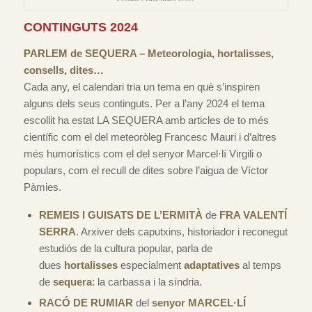
CONTINGUTS 2024
PARLEM de SEQUERA – Meteorologia, hortalisses,
consells, dites…
Cada any, el calendari tria un tema en què s’inspiren
alguns dels seus continguts. Per a l’any 2024 el tema
escollit ha estat LA SEQUERA amb articles de to més
científic com el del meteoròleg Francesc Mauri i d’altres
més humorístics com el del senyor Marcel·lí Virgili o
populars, com el recull de dites sobre l’aigua de Víctor
Pàmies.
REMEIS I GUISATS DE L’ERMITÀ
de
FRA VALENTÍ
SERRA
. Arxiver dels caputxins, historiador i reconegut
estudiós de la cultura popular, parla de
dues
hortalisses
especialment
adaptatives
al temps
de
sequera
: la carbassa i la síndria.
RACÓ DE RUMIAR
del
senyor MARCEL·LÍ